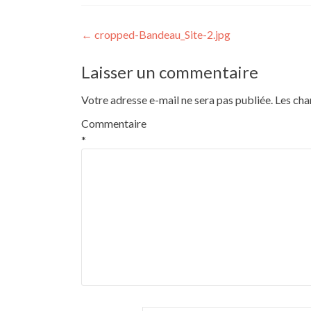
Navigation
←
cropped-Bandeau_Site-2.jpg
de
Laisser un commentaire
l’article
Votre adresse e-mail ne sera pas publiée.
Les cha
Commentaire
*