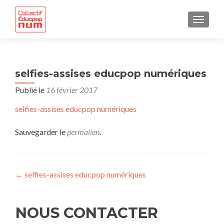
AFFICH
selfies-assises educpop numériques
Publié le
16 février 2017
selfies-assises educpop numériques
Sauvegarder le
permalien
.
Navigation
←
selfies-assises educpop numériques
de
l’article
NOUS CONTACTER